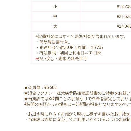
小
¥18,20
中
¥21,62
大
¥24,04
※記載料金にはすべて送迎料金が含まれています。
・簡易報告書付き。
・別途料金で散歩OPも可能（￥770）
・有効期限：初回ご利用日～31日間
※
払い戻し・期限の延長不可
★会員費：¥5,500
★混合ワクチン・狂犬病予防接種証明書のご持参をお願い
★当施設では3時間ごとのお預かりで料金を設定しており
4時間のお預かりの場合は～6時間の料金となりますので
・お迎え時にＤＡＹお預かり時のご様子を書いたお手紙を
・当施設は皆様に安心してご利用いただけるように会員制