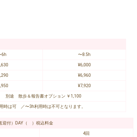
〜6h
〜8.5h
,630
¥6,000
,290
¥6,960
,950
¥7,920
別途 散歩＆報告書オプション ￥1,100
利用時は可 ／〜3h利用時は不可となります。
r （送迎付）DAY（ ）税込料金
4回