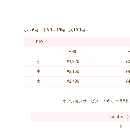
小～6㎏ 中6.1～19㎏ 大19.1㎏～
DAY
〜3h
小
¥1,820
¥3
中
¥2,150
¥4
大
¥2,480
¥4
オプションサービス：〜6h、〜8.5
Transfe
2回